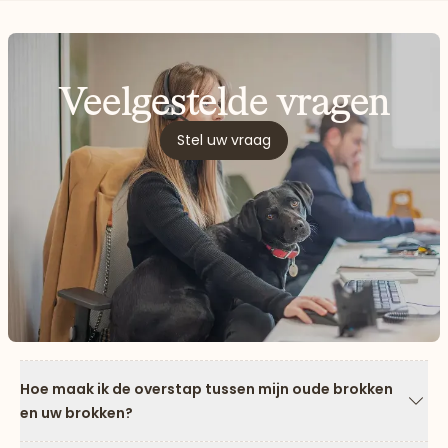
Veelgestelde vragen
Stel uw vraag
Hoe maak ik de overstap tussen mijn oude brokken
en uw brokken?
Pijl