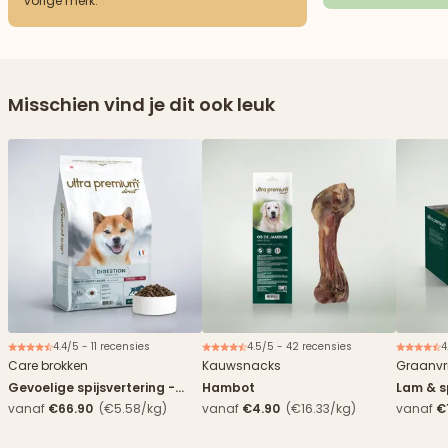
vorige merk.
Misschien vind je dit ook leuk
4.4/5 - 11 recensies
4.5/5 - 42 recensies
4
Nieuw
Care brokken
Kauwsnacks
Graanvri
Gevoelige spijsvertering -
Hambot
Lam & s
Eend
vanaf
€66.90
(€5.58/kg)
vanaf
€4.90
(€16.33/kg)
vanaf
€