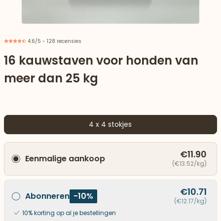
4.6/5 - 128 recensies
16 kauwstaven voor honden van
meer dan 25 kg
4 x 4 stokjes
€11.90
Eenmalige aankoop
aar beneden
(€13.52/kg)
€10.71
Abonneren
-10%
(€12.17/kg)
10% korting op al je bestellingen