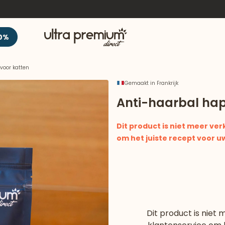
Welkom
0%
voor katten
Gemaakt in Frankrijk
Anti-haarbal hap
Dit product is niet meer ve
om het juiste recept voor uw
Dit product is niet