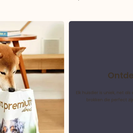
Ontde
Elk huisdier is uniek, net 
brokken die perfect z