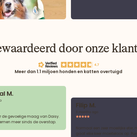
waardeerd door onze klan
Meer dan 1.1 miljoen honden en katten overtuigd
l M.
o
Filip M.
3 months ago
r de gevoelige maag van Daisy.
emen meer sinds de overstap.
Normaal een zeer moeilijke eter, 
gaat elke keer moeiteloos op. Pur