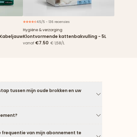
4.5/5 - 136 recensies
Nieuw
Hygiëne & verzorging
n/Kabeljauw
Klontvormende kattenbakvulling - 5L
€7.50
vanaf
€ 1,58/L
stap tussen mijn oude brokken en uw
Pijl naar beneden
nement?
Pijl naar beneden
e frequentie van mijn abonnement te