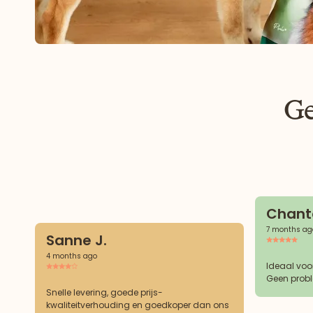
Ge
Chanta
7 months ag
Sanne J.
4 months ago
Ideaal voo
Geen probl
Snelle levering, goede prijs-
kwaliteitverhouding en goedkoper dan ons