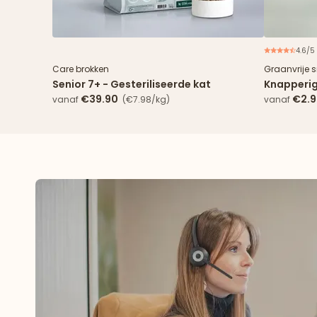
4.6/5
Nieuw
€2 korting
Care brokken
Graanvrije 
Senior 7+ - Gesteriliseerde kat
Knapperig
€39.90
€2.
vanaf
(€7.98/kg)
vanaf