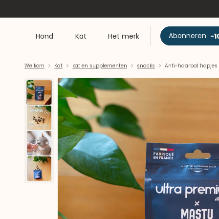
Abonneren
-1
Hond
Kat
Het merk
Welkom
Kat
kat en supplementen
snacks
Anti-haarbal hapjes 