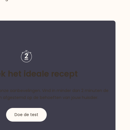
k het ideale recept
als onze aanbevelingen. Vind in minder dan 2 minuten de
ijn afgestemd op de behoeften van jouw huisdier.
Doe de test