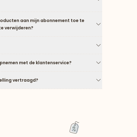
Pijl naar beneden
producten aan mijn abonnement toe te
te verwijderen?
Pijl naar beneden
Pijl naar beneden
opnemen met de klantenservice?
Pijl naar beneden
elling vertraagd?
Pijl naar beneden