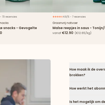
 - 73 recensies
4.9/5 - 7 recensies
Nieuw
snacks
Graanvrij natvoer
e snacks - Gevogelte
Malse reepjes in saus - Tonij
90
€12.90
vanaf
(€12.65/kg)
Hoe maak ik de over
brokken?
Hoe werkt het abon
Is het mogelijk om d