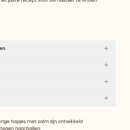
et juiste recept voor uw huisdier te vinden.
len
Plus
Plus
Plus
Plus
erige hapjes met zalm zijn ontwikkeld
tegen haarballen.