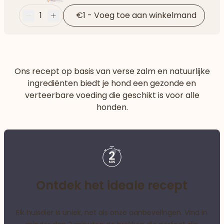
1
€1
-
Voeg toe aan winkelmand
Minder
Plus
Ons recept op basis van verse zalm en natuurlijke
ingrediënten biedt je hond een gezonde en
verteerbare voeding die geschikt is voor alle
honden.
Ontdek het ideale recept
Elk huisdier is uniek, net als onze aanbevelingen. Vind in