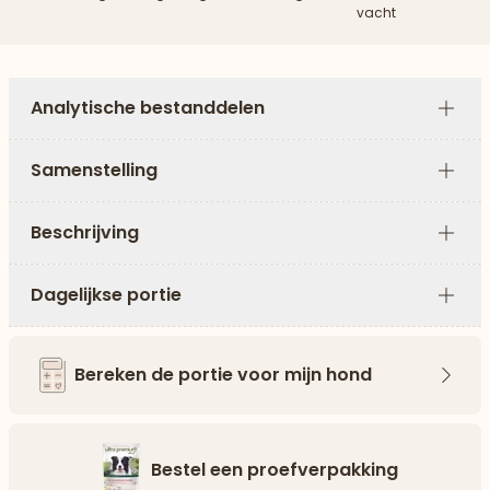
vacht
Analytische bestanddelen
Plus
Samenstelling
Plus
Beschrijving
Plus
Dagelijkse portie
Plus
Bereken de portie voor mijn hond
Pijl 
Bestel een proefverpakking