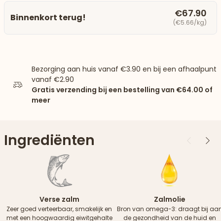
€67.90
Binnenkort terug!
(€5.66/kg)
Bezorging aan huis vanaf
€3.90
en bij een afhaalpunt
vanaf
€2.90
Gratis verzending bij een bestelling van
€64.00
of
meer
Ingrediënten
Vorige
Vol
Verse zalm
Zalmolie
Zeer goed verteerbaar, smakelijk en
Bron van omega-3: draagt ​​bij aa
met een hoogwaardig eiwitgehalte
de gezondheid van de huid en