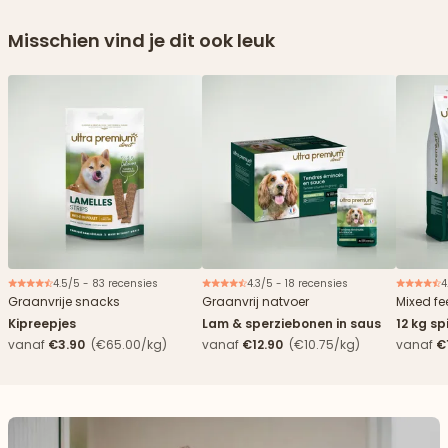
Misschien vind je dit ook leuk
4.5/5 - 83 recensies
4.3/5 - 18 recensies
4
Nieuw
Graanvrije snacks
Graanvrij natvoer
Mixed f
Kipreepjes
Lam & sperziebonen in saus
12 kg sp
blikken
vanaf
€3.90
(€65.00/kg)
vanaf
€12.90
(€10.75/kg)
vanaf
€
115,80 -