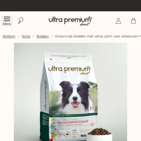
Inloggen
Winke
Menu
Zoeken
Welkom
Welkom
Hond
Brokken
Graanvrije brokken met verse zalm voor volwassen 