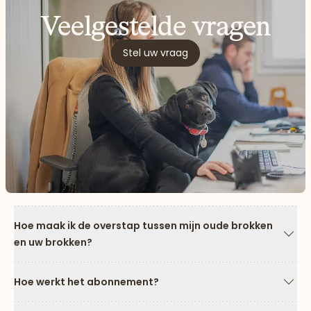
Veelgestelde vragen
Stel uw vraag
Hoe maak ik de overstap tussen mijn oude brokken
en uw brokken?
Pijl
Hoe werkt het abonnement?
Pijl