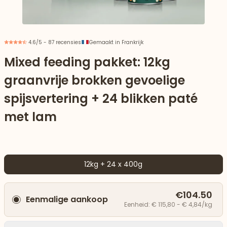
4.6/5 - 87 recensies
Gemaakt in Frankrijk
Mixed feeding pakket: 12kg
graanvrije brokken gevoelige
spijsvertering + 24 blikken paté
met lam
12kg + 24 x 400g
aar beneden
€104.50
Eenmalige aankoop
Eenheid: € 115,80 - € 4,84/kg