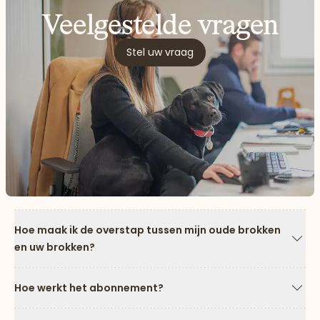
Veelgestelde vragen
Stel uw vraag
Hoe maak ik de overstap tussen mijn oude brokken
en uw brokken?
Pijl
Hoe werkt het abonnement?
Pijl