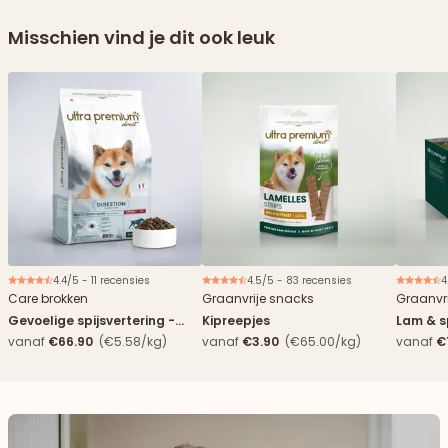
Misschien vind je dit ook leuk
4.4/5 - 11 recensies
4.5/5 - 83 recensies
4
Nieuw
Care brokken
Graanvrije snacks
Graanvri
Gevoelige spijsvertering -
Kipreepjes
Lam & s
Eend
vanaf
€66.90
(€5.58/kg)
vanaf
€3.90
(€65.00/kg)
vanaf
€