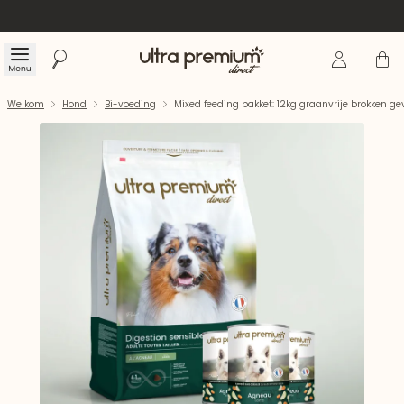
Inloggen
Winke
Menu
Zoeken
Welkom
Welkom
Hond
Bi-voeding
Mixed feeding pakket: 12kg graanvrije brokken ge