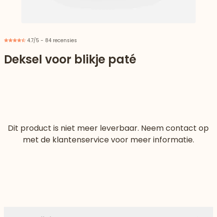
4.7/5 - 84 recensies
Deksel voor blikje paté
Dit product is niet meer leverbaar. Neem contact op
met de klantenservice voor meer informatie.
aar beneden