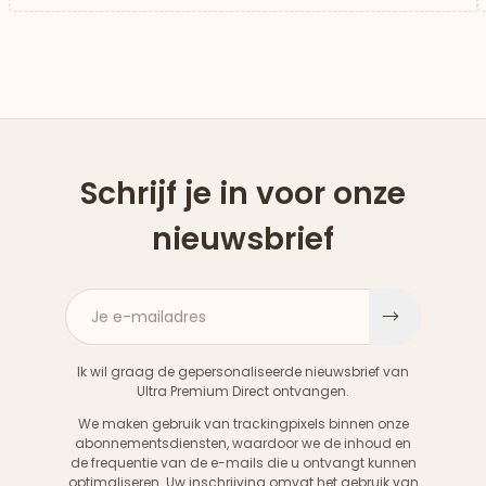
Schrijf je in voor onze
nieuwsbrief
Je e-mailadres
Aanme
Ik wil graag de gepersonaliseerde nieuwsbrief van
Ultra Premium Direct ontvangen.
We maken gebruik van trackingpixels binnen onze
abonnementsdiensten, waardoor we de inhoud en
de frequentie van de e-mails die u ontvangt kunnen
optimaliseren. Uw inschrijving omvat het gebruik van