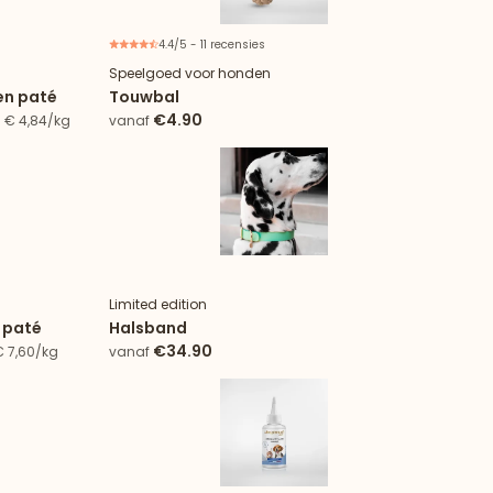
4.4/5 - 11 recensies
anbieding
Speelgoed voor honden
ken paté
Touwbal
€4.90
- € 4,84/kg
vanaf
nbieding
Limited edition
n paté
Halsband
€34.90
€ 7,60/kg
vanaf