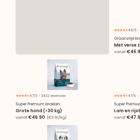
4.6/5 -
Graanvrije br
Met verse z
€46.
vanaf
4.7/5 - 3422 recensies
4.7/5 -
Super Premium brokken
Super Premiu
Grote hond (>30 kg)
Lam en rijs
€46.90
€47.
vanaf
(€3.91/kg)
vanaf