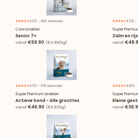
4.7/5 - 495 recensies
4.7/5 -
Care brokken
Super Premiu
Senior 7+
Zalm en rij
€59.90
€48.
vanaf
(€4.99/kg)
vanaf
4.7/5 - 1178 recensies
4.8/5 -
Super Premium brokken
Super Premiu
Actieve hond - Alle groottes
Kleine gest
€46.90
€36.
vanaf
(€3.91/kg)
vanaf