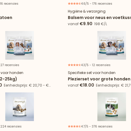
 16 recensies
4.6/5 - 176 recensies
Hygiëne & verzorging
Katoen
Balsem voor neus en voetkus
0
€9.90
vanaf
198 €/L
 27 recensies
4.3/5 - 12 recensies
13% besparing
6 artikelen
17% besparing
6
t voor honden
Specifieke set voor honden
(2-25kg)
Plezierset voor grote honden
0
€18.00
Eenheidsprijs: € 20,70 - €
vanaf
Eenheidsprijs: € 21,7
34,62/kg
 224 recensies
4.7/5 - 376 recensies