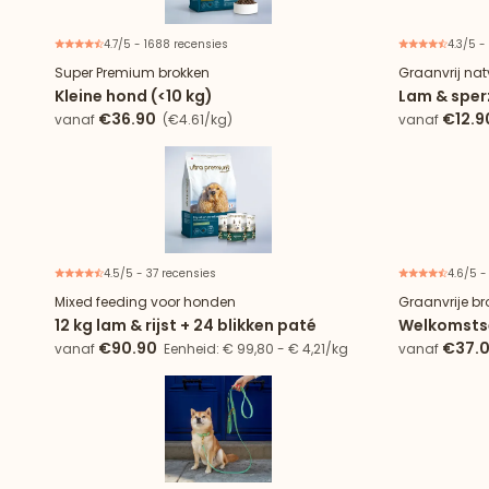
4.7/5 - 1688 recensies
4.3/5 -
Super Premium brokken
Graanvrij nat
Kleine hond (<10 kg)
Lam & sper
€36.90
€12.9
vanaf
(€4.61/kg)
vanaf
4.5/5 - 37 recensies
4.6/5 -
Speciale aanbieding
Mixed feeding voor honden
Graanvrije br
12 kg lam & rijst + 24 blikken paté
Welkomstse
€90.90
€37.
vanaf
Eenheid: € 99,80 - € 4,21/kg
vanaf