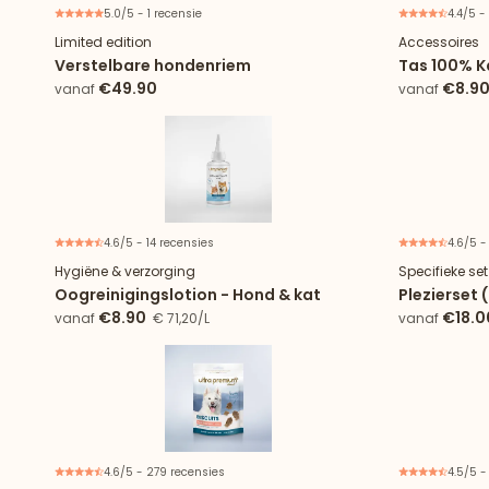
5.0/5 - 1 recensie
4.4/5 -
Limited edition
Accessoires
Verstelbare hondenriem
Tas 100% 
€49.90
€8.9
vanaf
vanaf
4.6/5 - 14 recensies
4.6/5 -
Hygiëne & verzorging
Specifieke se
Oogreinigingslotion - Hond & kat
Plezierset 
€8.90
€18.0
vanaf
€ 71,20/L
vanaf
37,50/kg
4.6/5 - 279 recensies
4.5/5 -