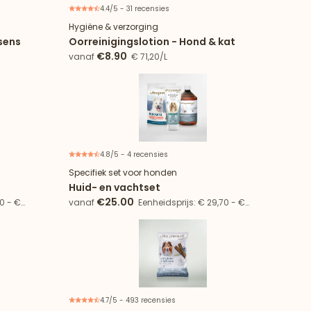
4.4/5 - 31 recensies
Hygiëne & verzorging
sens
Oorreinigingslotion - Hond & kat
€8.90
vanaf
€ 71,20/L
4.8/5 - 4 recensies
 artikelen
21% besparing
Specifiek set voor honden
Huid- en vachtset
€25.00
0 - €
vanaf
Eenheidsprijs: € 29,70 - €
29,41/kg
4.7/5 - 493 recensies
Verpakking van 4 zakjes