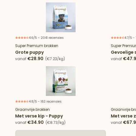
4.6/5 - 2041 recensies
4.7/5 -
Super Premium brokken
Super Premiu
Grote puppy
Gevoelige s
€28.90
€47.
vanaf
(€7.23/kg)
vanaf
4.8/5 - 163 recensies
Graanvrije brokken
Graanvrije br
Met verse kip - Puppy
Met verse 
€34.90
€67.
vanaf
(€8.73/kg)
vanaf