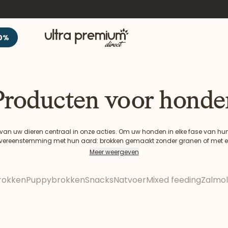
Welkom
0%
Producten voor honde
ijn van uw dieren centraal in onze acties. Om uw honden in elke fase van hu
 overeenstemming met hun aard: brokken gemaakt zonder granen of met ee
ng, snacks gericht op hun welzijn. Aanvullende voedingsmiddelen aangep
Meer weergeven
verzorgingsproducten. Ontdek al onze producten voor honden!
rokken
Puppybrokken
Snacks
Natvoer
Mixed feeding
Zalmol