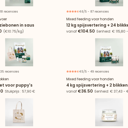
 18 recensies
4.6/5 - 87 recensies
Nieuw
Speciale a
voer
Mixed feeding voor honden
ziebonen in saus
12 kg spijsvertering + 24 blik
0
€104.50
(€10.75/kg)
vanaf
Eenheid: € 115,80 
 35 recensies
4.5/5 - 49 recensies
Proefaa
okken
Mixed feeding voor honden
t voor puppy's
4 kg spijsvertering + 2 blikke
00
€36.50
Stukprijs : 57,90 €
vanaf
Eenheid: € 37,43 - 