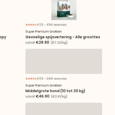
4.7/5 - 4766 recensies
Nieuw
Super Premium brokken
uppy
Gevoelige spijsvertering - Alle groottes
€28.90
vanaf
(€7.23/kg)
4.7/5 - 2430 recensies
Nieuw
Super Premium brokken
Middelgrote hond (10 tot 30 kg)
€46.90
vanaf
(€3.91/kg)