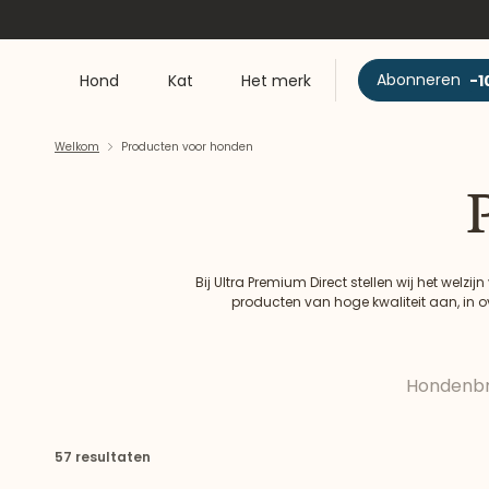
Abonneren
-1
Hond
Kat
Het merk
Welkom
Producten voor honden
Bij Ultra Premium Direct stellen wij het welz
producten van hoge kwaliteit aan, in
ingrediënten van dierlijke oorspro
Hondenb
57 resultaten