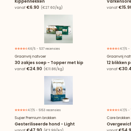
Kippennekken
Varkensor
€6.90
€15.9
vanaf
(€27.60/kg)
vanaf
4.6/5 - 537 recensies
4.7/5 -
Graanvrij natvoer
Graanvrij nat
30 zakjes soep - Topper met kip
12 blikken 
€24.90
€30.
vanaf
(€11.86/kg)
vanaf
4.7/5 - 5153 recensies
4.7/5 -
Super Premium brokken
Care brokken
Gesteriliseerde hond - Light
Overgewicht
€47.90
€54.
vanaf
(€3.99/kg)
vanaf