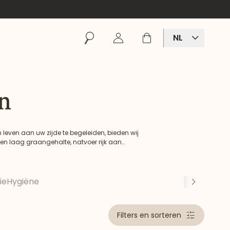
Zoeken
Inloggen
Winkelmand
NL
n
n leven aan uw zijde te begeleiden, bieden wij
n laag graangehalte, natvoer rijk aan
ast aan hun specifieke behoeften en
ie
Hygiëne
Volge
Filters en sorteren