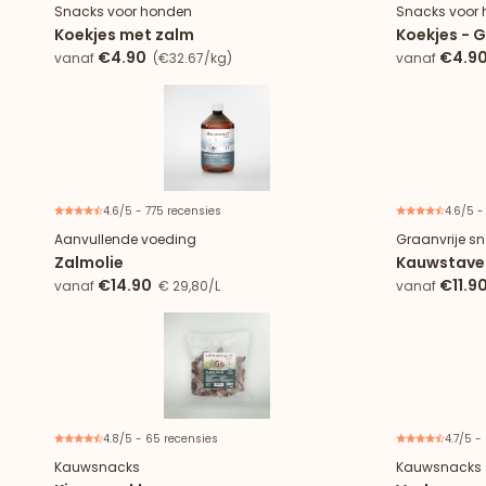
Snacks voor honden
Snacks voor
Koekjes met zalm
Koekjes - G
€4.90
€4.9
vanaf
(€32.67/kg)
vanaf
4.6/5 - 775 recensies
4.6/5 -
Aanvullende voeding
Graanvrije s
Zalmolie
Kauwstaven
€14.90
€11.9
vanaf
€ 29,80/L
vanaf
4.8/5 - 65 recensies
4.7/5 -
Kauwsnacks
Kauwsnacks