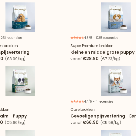
 1251 recensies
4.6/5 - 1735 recensies
m brokken
Super Premium brokken
pijsvertering
Kleine en middelgrote puppy
90
€28.90
(€3.99/kg)
vanaf
(€7.23/kg)
4.4/5 - 11 recensies
Nieuw
okken
Care brokken
zalm - Puppy
Gevoelige spijsvertering - Ee
90
€66.90
(€5.66/kg)
vanaf
(€5.58/kg)