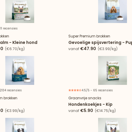
 11 recensies
Nieuw
okken
Super Premium brokken
alm - Kleine hond
Gevoelige spijsvertering - P
90
€47.90
(€6.70/kg)
vanaf
(€3.99/kg)
 2134 recensies
4.5/5 - 65 recensies
m brokken
Graanvrije snacks
t
Hondenkoekjes - Kip
90
€5.90
(€3.99/kg)
vanaf
(€14.75/kg)