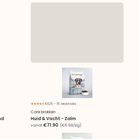
4.5/5 - 15 recensies
Nieuw
Nieuw
Care brokken
nd
Huid & Vacht - Zalm
€71.90
vanaf
(€5.99/kg)