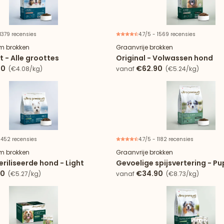
 1379 recensies
4.7/5 - 1569 recensies
m brokken
Graanvrije brokken
st - Alle groottes
Original - Volwassen hond
90
€62.90
(€4.08/kg)
vanaf
(€5.24/kg)
 452 recensies
4.7/5 - 1182 recensies
m brokken
Graanvrije brokken
eriliseerde hond - Light
Gevoelige spijsvertering - P
90
€34.90
(€5.27/kg)
vanaf
(€8.73/kg)