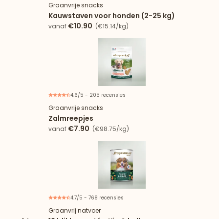
Graanvrije snacks
Kauwstaven voor honden (2-25 kg)
€10.90
vanaf
(€15.14/kg)
4.6/5 - 205 recensies
Graanvrije snacks
Zalmreepjes
€7.90
vanaf
(€98.75/kg)
4.7/5 - 768 recensies
Graanvrij natvoer