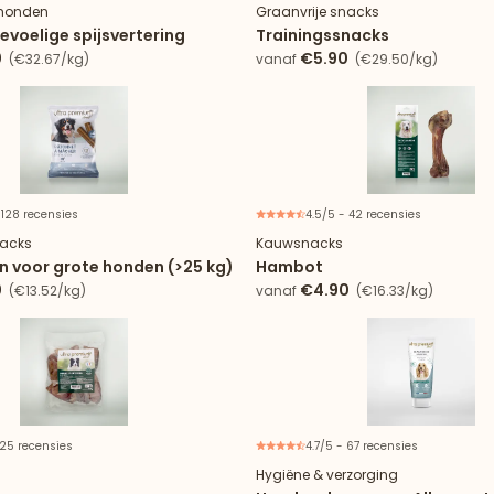
 honden
Graanvrije snacks
evoelige spijsvertering
Trainingssnacks
0
€5.90
(€32.67/kg)
vanaf
(€29.50/kg)
 128 recensies
4.5/5 - 42 recensies
Verpakking van 4 zakjes
nacks
Kauwsnacks
 voor grote honden (>25 kg)
Hambot
0
€4.90
(€13.52/kg)
vanaf
(€16.33/kg)
 25 recensies
4.7/5 - 67 recensies
Hygiëne & verzorging