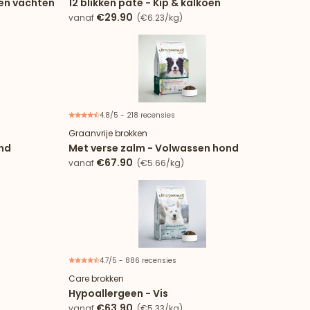
en vachten
12 blikken paté - Kip & kalkoen
€29.90
vanaf
(€6.23/kg)
4.8/5 - 218 recensies
Graanvrije brokken
ond
Met verse zalm - Volwassen hond
€67.90
vanaf
(€5.66/kg)
4.7/5 - 886 recensies
Care brokken
Hypoallergeen - Vis
€63.90
vanaf
(€5.33/kg)