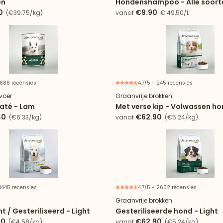
en
Hondenshampoo - Alle soort
0
€9.90
(€39.75/kg)
vanaf
€ 49,50/L
 686 recensies
4.7/5 - 245 recensies
voer
Graanvrije brokken
paté - Lam
Met verse kip - Volwassen h
40
€62.90
(€6.33/kg)
vanaf
(€5.24/kg)
 1445 recensies
4.7/5 - 2652 recensies
Graanvrije brokken
 / Gesteriliseerd - Light
Gesteriliseerde hond - Light
90
€62.90
(€4.58/kg)
vanaf
(€5.24/kg)