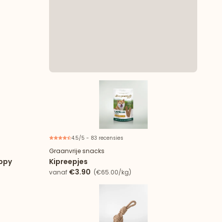
4.5/5 - 83 recensies
Graanvrije snacks
uppy
Kipreepjes
€3.90
vanaf
(€65.00/kg)