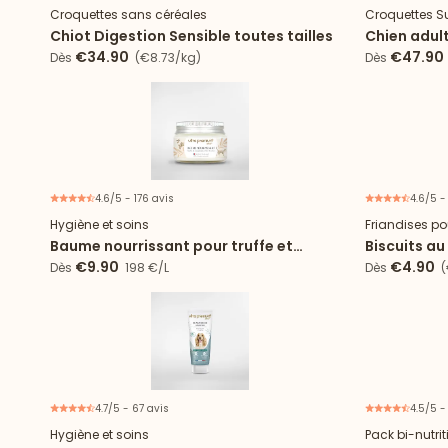
Croquettes sans céréales
Croquettes S
Chiot Digestion Sensible toutes tailles
Chien adult
tailles
€34.90
€47.90
Dès
(€8.73/kg)
Dès
4.6/5 - 176 avis
4.6/5 -
Hygiène et soins
Friandises po
Baume nourrissant pour truffe et
Biscuits a
coussinets
€9.90
€4.90
Dès
198 €/L
Dès
(
4.7/5 - 67 avis
4.5/5 -
Hygiène et soins
Pack bi-nutri