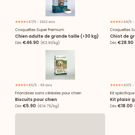
4.7/5 - 3422 avis
4.6/5 -
Croquettes Super Premium
Croquettes S
Chien adulte de grande taille (>30 kg)
Chiot de gr
€46.90
€28.90
Dès
(€3.91/kg)
Dès
4.5/5 - 65 avis
4.3/5 -
Friandises sans céréales pour chien
Kit spécifiqu
Biscuits pour chien
Kit plaisir
€5.90
€18.00
Dès
(€14.75/kg)
Dès
P