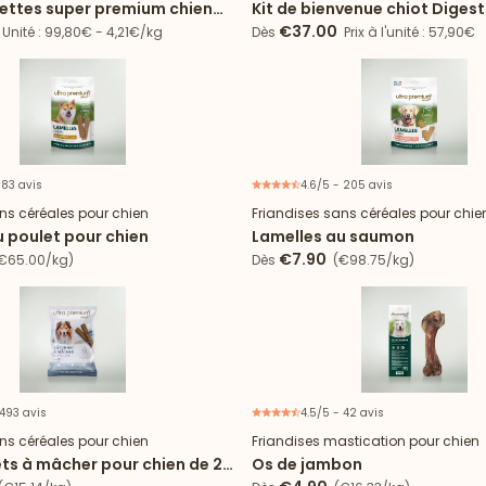
uettes super premium chien
Kit de bienvenue chiot Digest
sensible + 24 boîtes agneau
Sensible toutes tailles
€37.00
Unité : 99,80€ - 4,21€/kg
Dès
Prix à l'unité : 57,90€
 83 avis
4.6/5 - 205 avis
ns céréales pour chien
Friandises sans céréales pour chie
u poulet pour chien
Lamelles au saumon
€7.90
€65.00/kg)
Dès
(€98.75/kg)
 493 avis
4.5/5 - 42 avis
Lot de 4 sachets
ns céréales pour chien
Friandises mastication pour chien
ts à mâcher pour chien de 2
Os de jambon