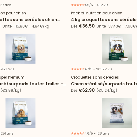
 87 avis
4.5/5 - 49 avis
Offre spéciale
Offr
tion pour chien
Pack bi-nutrition pour chien
ettes sans céréales chien
4 kg croquettes sans céréale
Sensible + 24 boîtes agneau
Digestion Sensible + 2 boîte
0
€36.50
Unité : 115,80€ - 4,84€/kg
Dès
Unité : 37,43€ - 7,60€
 5153 avis
4.7/5 - 2652 avis
uper Premium
Croquettes sans céréales
lisé/surpoids toutes tailles -
Chien stérilisé/surpoids toute
croquettes Light
€62.90
(€3.99/kg)
Dès
(€5.24/kg)
 1251 avis
4.6/5 - 128 avis
Lot de 