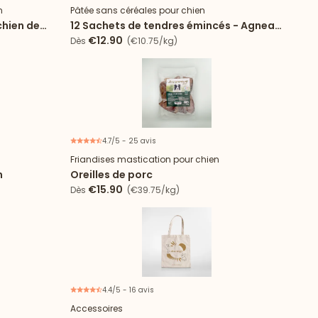
n
Pâtée sans céréales pour chien
chien de
12 Sachets de tendres émincés - Agneau
& haricots verts
€12.90
Dès
(€10.75/kg)
4.7/5 - 25 avis
Friandises mastication pour chien
n
Oreilles de porc
€15.90
Dès
(€39.75/kg)
4.4/5 - 16 avis
Accessoires