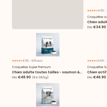
4.7/5 -
Croquettes s
Chien adult
tailles
€34.90
Dès
4.7/5 - 1379 avis
4.7/5 - 
Croquettes Super Premium
Croquettes S
Chien adulte toutes tailles - saumon &
Chien actif
riz
€48.90
€46.90
Dès
(€4.08/kg)
Dès