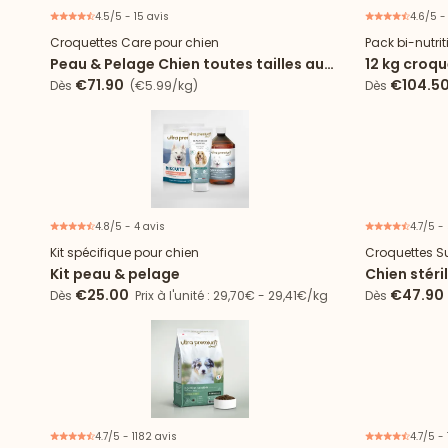
4.5/5 - 15 avis
4.6/5 -
Nouveau
Croquettes Care pour chien
Pack bi-nutri
Peau & Pelage Chien toutes tailles au
12 kg croqu
saumon
Digestion 
€71.90
€104.5
Dès
(€5.99/kg)
Dès
4.8/5 - 4 avis
4.7/5 -
21% d'économie
Kit spécifique pour chien
Croquettes S
Kit peau & pelage
Chien stéri
Light
€25.00
€47.90
Dès
Prix à l'unité : 29,70€ - 29,41€/kg
Dès
4.7/5 - 1182 avis
4.7/5 -