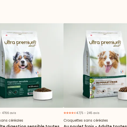
 - 4766 avis
4.7/5 - 245 avis
sans céréales
Croquettes sans céréales
te digestion sensible toutes
Au poulet frais - Adulte toutes 