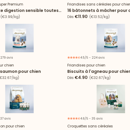
uper Premium
Friandises sans céréales pour chie
e digestion sensible toutes
16 bâtonnets à mâcher pour 
+25kg
€11.90
(€3.99/kg)
Dès
(€13.52/kg)
 279 avis
4.5/5 - 224 avis
ur chien
Friandises pour chien
u saumon pour chien
Biscuits à l'agneau pour chie
€4.90
€32.67/kg)
Dès
(€32.67/kg)
 37 avis
4.6/5 - 35 avis
Offre spéciale
tion pour chien
Croquettes sans céréales