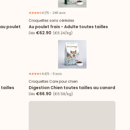
4.7/5 - 245 avis
Croquettes sans céréales
 au poulet
Au poulet frais - Adulte toutes tailles
€62.90
Dès
(€5.24/kg)
4.4/5 - 11 avis
Nouveau
Croquettes Care pour chien
 tailles
Digestion Chien toutes tailles au canard
€66.90
Dès
(€5.58/kg)