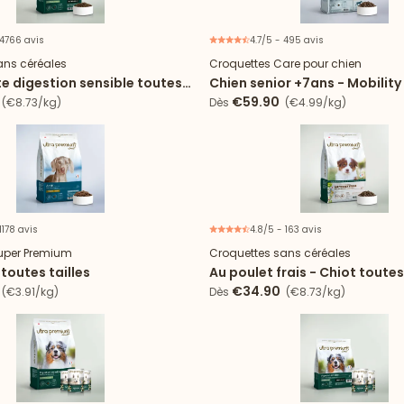
 4766 avis
4.7/5 - 495 avis
ans céréales
Croquettes Care pour chien
e digestion sensible toutes
Chien senior +7ans - Mobility
€59.90
(€8.73/kg)
Dès
(€4.99/kg)
1178 avis
4.8/5 - 163 avis
uper Premium
Croquettes sans céréales
 toutes tailles
Au poulet frais - Chiot toutes
€34.90
(€3.91/kg)
Dès
(€8.73/kg)