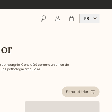
Rechercher
Se connecter
Panier
FR
dor
en de compagnie. Considéré comme un chien de
une pathologie articulaire !
 à votre Labrador.
Filtrer et trier