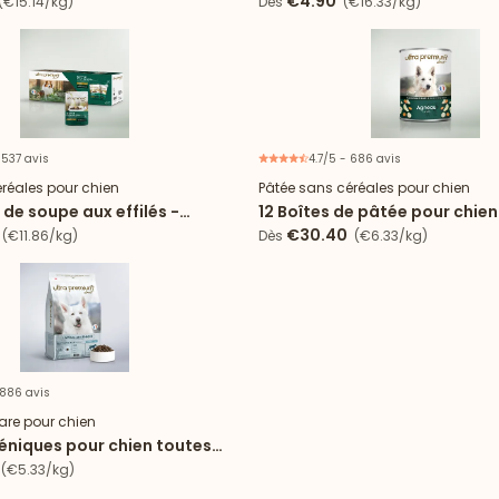
€4.90
€15.14/kg)
Dès
(€16.33/kg)
 537 avis
4.7/5 - 686 avis
réales pour chien
Pâtée sans céréales pour chien
de soupe aux effilés -
12 Boîtes de pâtée pour chien
poulet
céréales - Agneau
€30.40
(€11.86/kg)
Dès
(€6.33/kg)
 886 avis
are pour chien
éniques pour chien toutes
poisson
(€5.33/kg)