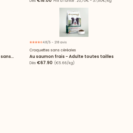
€18.00
Dès
Prix à l'unité : 20,70€ - 37,50€/kg
4.8/5 - 218 avis
Croquettes sans céréales
 sans
Au saumon frais - Adulte toutes tailles
€67.90
Dès
(€5.66/kg)