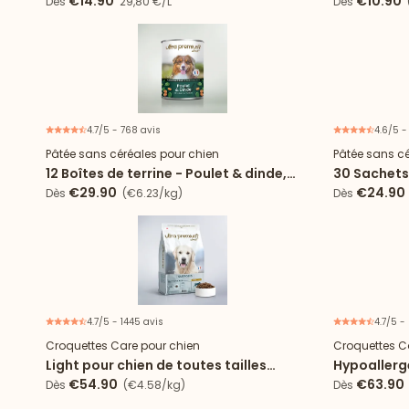
€14.90
€10.90
Dès
29,80 €/L
Dès
(
4.7/5 - 768 avis
4.6/5 -
Pâtée sans céréales pour chien
Pâtée sans cé
12 Boîtes de terrine - Poulet & dinde,
30 Sachets 
carotte, épinard
Topper au 
€29.90
€24.90
Dès
(€6.23/kg)
Dès
4.7/5 - 1445 avis
4.7/5 -
Croquettes Care pour chien
Croquettes C
Light pour chien de toutes tailles
Hypoallerg
stérilisé/surpoids au poulet
tailles au 
€54.90
€63.90
Dès
(€4.58/kg)
Dès