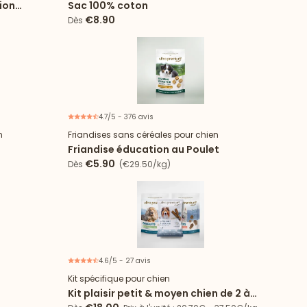
ion
Sac 100% coton
€8.90
Dès
4.7/5 - 376 avis
n
Friandises sans céréales pour chien
Friandise éducation au Poulet
€5.90
Dès
(€29.50/kg)
4.6/5 - 27 avis
13% d'économie
6 articles
Kit spécifique pour chien
Kit plaisir petit & moyen chien de 2 à
25kg