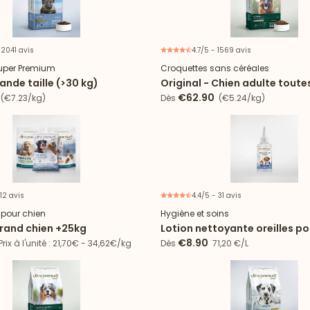
 2041 avis
4.7/5 - 1569 avis
uper Premium
Croquettes sans céréales
ande taille (>30 kg)
Original - Chien adulte toutes
€62.90
(€7.23/kg)
Dès
(€5.24/kg)
 12 avis
4.4/5 - 31 avis
17% d'économie
6 articles
e pour chien
Hygiène et soins
 grand chien +25kg
Lotion nettoyante oreilles po
chat
€8.90
rix à l'unité : 21,70€ - 34,62€/kg
Dès
71,20 €/L