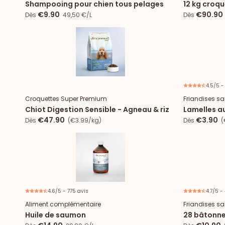
Shampooing pour chien tous pelages
12 kg croq
digestion 
€9.90
€90.90
Dès
49,50 €/L
Dès
4.5/5 -
Nouveau
Croquettes Super Premium
Friandises sa
Chiot Digestion Sensible - Agneau & riz
Lamelles a
€47.90
€3.90
Dès
(€3.99/kg)
Dès
(
4.6/5 - 775 avis
4.7/5 -
Aliment complémentaire
Friandises sa
Huile de saumon
28 bâtonne
à 25kg