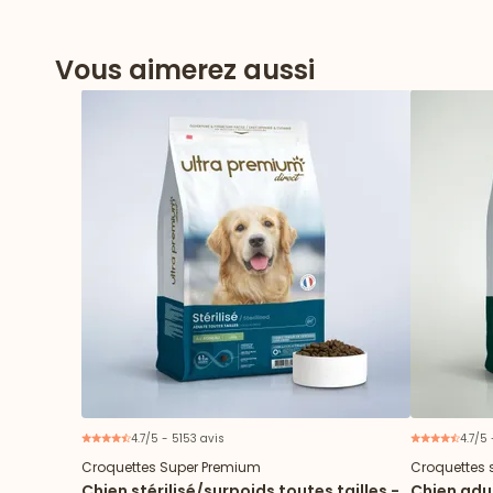
Vous aimerez aussi
4.7/5 - 5153 avis
4.7/5
Croquettes Super Premium
Croquettes 
Chien stérilisé/surpoids toutes tailles -
Chien adul